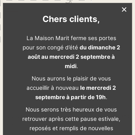
×
Chers clients,
La Maison Marit ferme ses portes
pour son congé d’été
du dimanche 2
août au mercredi 2 septembre à
midi
.
Nous aurons le plaisir de vous
accueillir à nouveau
le mercredi 2
septembre à partir de 19h
.
Nous serons très heureux de vous
Si vous souhaitez une ou plusieurs cartes sans
retrouver après cette pause estivale,
prix, merci de préciser lors de votre
reposés et remplis de nouvelles
réservation.