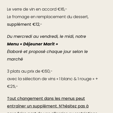
d'Ici et d'Ailleurs » €22
Le verre de vin en accord €16,-
Par nos Maîtres Fromagers Maison Van Tricht
Le fromage en remplacement du dessert,
supplément €12
,-
Les Incontournables €20
Du mercredi au vendredi, le midi, notre
~ L’Irrésistible Dame Blanche à la Vanille de
Menu « Déjeuner Marit »
Tahiti et Chocolat Chaud
Élaboré et proposé chaque jour selon le
marché
~ La Crêpe Normande Caramélisée (15 min)
3 plats au prix de €60,-
Les Innovations €20
avec la sélection de vins « 1 blanc & 1 rouge » +
€25,-
~ Biscuit Breton au Poivre Timut, Fraises et
Rhubarbe
Tout changement dans les menus peut
Glace à la Noisette Torréfiées
entraîner un supplément. N’hésitez pas à