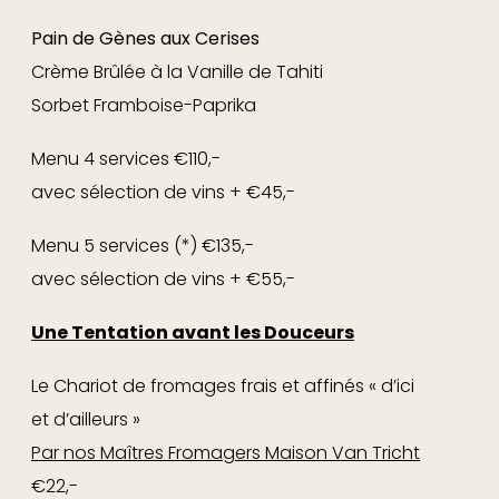
NL
FR
Pain de Gènes aux Cerises
~
L’Agneau de nos Prairies, Chermoula à la
Crème Brûlée à la Vanille de Tahiti
Ciboulette Chinoise
€62,-p.p.
Sorbet Framboise-Paprika
Boulgour Perlé, Caponata de Légumes du
Soleil
min. 2 Cvts.
Menu 4 services €110,-
avec sélection de vins + €45,-
~
Croustillant de Ris de Veau dans une Sauce
Poulette aux Morilles €70,-
Menu 5 services (*) €135,-
avec sélection de vins + €55,-
~
Canette de Chalans et Foie Gras Poêlé aux
Abricots et Girolles
€65,-
Une Tentation avant les Douceurs
Fraicheur d’Herbes Sauvages
Le Chariot de fromages frais et affinés « d’ici
et d’ailleurs »
3ème assiette
Par nos Maîtres Fromagers Maison Van Tricht
~
Le Chariot de Fromages Frais et Affinés «
€22,-