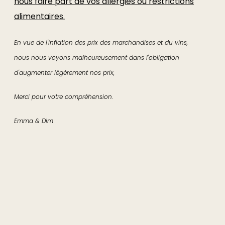
nous faire part de vos allergies ou restrictions
~ Fraîcheur Mangue-Passion, Crème Brûlée
alimentaires.
Chocolat « Marcolini Blend 80% Grand Cru »
En vue de l'inflation des prix des marchandises et du vins,
Gyoza Mangue, Menthe, Ananas
nous nous voyons malheureusement dans l'obligation
d'augmenter légèrement nos prix,
~ Pain de Gènes aux Cerises, Crème Brûlée à la
vanille de Tahiti
Merci pour votre compréhension.
Sorbet Framboise-Paprika
Emma & Dim
En vue de l'inflation des prix des marchandises et du vins,
nous nous voyons malheureusement dans l'obligation
d'augmenter légèrement nos prix,
Merci pour votre compréhension.
Emma & Dim