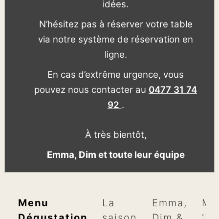
idées.
N’hésitez pas à réserver votre table
via notre système de réservation en
ligne.
En cas d’extrême urgence, vous
pouvez nous contacter au
0477 31 74
92
.
Menu Maison
À très bientôt,
Marit
Emma, Dim et toute leur équipe
Menu
La
Emma,
Me
Dégustation
saison
Dim &
'D