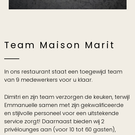
Home
Menu
Impressie
Historie
Team Maison Marit
Vacature
Cadeaubon
In ons restaurant staat een toegewijd team
Team
van 9 medewerkers voor u klaar.
Contact
Dimitri en zijn team verzorgen de keuken, terwijl
Emmanuelle samen met zijn gekwalificeerde
en stijlvolle personeel voor een uitstekende
service zorgt! Daarnaast bieden wij 2
NL
FR
privélounges aan (voor 10 tot 60 gasten),